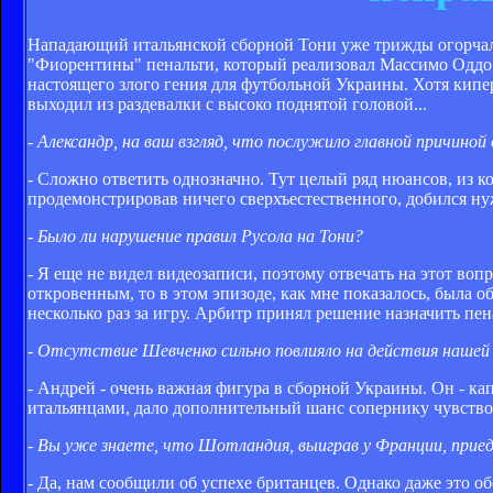
Нападающий итальянской сборной Тони уже трижды огорча
"Фиорентины" пенальти, который реализовал Массимо Оддо,
настоящего злого гения для футбольной Украины. Хотя кипер
выходил из раздевалки с высоко поднятой головой...
- Александр, на ваш взгляд, что послужило главной причино
- Сложно ответить однозначно. Тут целый ряд нюансов, из к
продемонстрировав ничего сверхъестественного, добился нужн
- Было ли нарушение правил Русола на Тони?
- Я еще не видел видеозаписи, поэтому отвечать на этот воп
откровенным, то в этом эпизоде, как мне показалось, была
несколько раз за игру. Арбитр принял решение назначить пена
- Отсутствие Шевченко сильно повлияло на действия нашей
- Андрей - очень важная фигура в сборной Украины. Он - капи
итальянцами, дало дополнительный шанс сопернику чувствова
- Вы уже знаете, что Шотландия, выиграв у Франции, прие
- Да, нам сообщили об успехе британцев. Однако даже это о