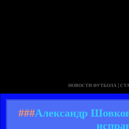
|
НОВОСТИ ФУТБОЛА
СТ
###
Александр Шовков
испра