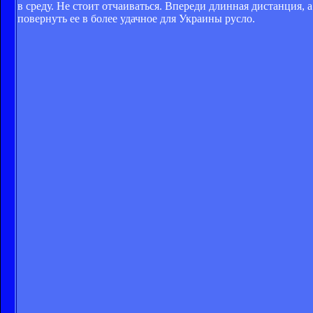
в среду. Не стоит отчаиваться. Впереди длинная дистанция, 
повернуть ее в более удачное для Украины русло.