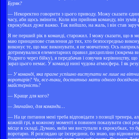
Буряк?
— Некоректно говорити з цього приводу. Можу сказати єдине
часу, аби щось змінити. Коли він прийняв команду, він зумів 
єврокубках дуже важко. Так вийшло, на жаль, і він став зару
Я не перший рік в команді, старожил. І можу сказати, що в ме
маю принципове ставлення до тих, хто безпосередньо виконує
виконує те, що має виконувати, я не мовчатиму. Ось наприклад
дотримувалися елементарних правил дисципліни (зокрема ви
Родриго через бійку), я передбачав і озвучив керівництву, що
зараз цього немає. У команді нині чудова атмосфера. І як ре
— У команді, яка прагне успішно виступати не лише на вітчиз
воротарів? Чи, все-таки, достатньо мати одного досвідченог
майстерність?
— Краще для кого?
— Звичайно, для команди…
— На це питання мені треба відповідати з позиції тренера, ал
кожній грі, в кожному моменті я повинен показувати свої реа
місце в складі. Думаю, якби ми виступали в єврокубках, то бу
воротарю. Я розглядаю це ізсередини, бо знаю, що відновитис