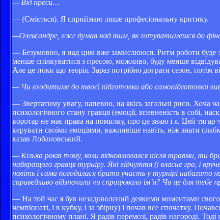
— Від преси…
— (Сміється). Я сприймаю лише професіональну критику.
—Олександре, вже думав над тим, як готуватимешся до фіна
— Безумовно, я над цим вже замислююся. Ритм роботи буде з
менше спілкуватися з пресою, можливо, буду менше відвідуват
Але це поки що теорія. Зараз потрібно дограти сезон, потім в
— Чи входитиме до твоєї підготовки або самопідготовки вив
— Звертатиму увагу, напевно, на якісь загальні риси. Хоча ча
психологічного стану гравця (емоції, впевненість в собі, нас
воротар не має права на помилку, про це знаю і я. Цей тяга
керувати своїми емоціями, важливіше навіть, ніж знати слабк
казав Лобановський.
— Кілька років тому, коли відновлювався після травми, ти бр
найкращого гравця турніру. Які відчуття (і власне гра, і вруч
навіть і сама погодилася брати участь у турнірі набагато 
справедливо відзначили чи спрацювало ім’я? Чи це для тебе
— На той час я був незадоволений деякими моментами свого жи
чемпіонаті, і в кубку, і за збірну) і почав все спочатку. Поча
психологічному плані. Я радів перемозі, радів нагороді. Тод