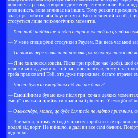
довгий час разом, створює єдине енергетичне поле. Коли ві
впевненість, вона впливає на інших. Тому розквіт приходить д
знає, що зробити, аби їх уникнути. Він впевнений в собі, і 
стосується лише психологічних моментів.
— Хто тобі найбільше завдав неприємностей на футбольном
— У мене специфічні стосунки з Раулем. Він весь час мені з
— Ти важко переживаєш ті помилки, яких припустився під ча
— Я не хвилююся зовсім. Після гри пройде час (доба), щоб е
переживання, думки на той час, проаналізую, чому так сталос
треба працювати! Той, хто дуже переживає, багато втрачає ем
— Часто буваєш емоційним під час поєдинку?
— Емоційним я буваю вже після гри, хоча в деяких моментах 
емоції заважали приймати правильні рішення. У емоційної 
— Олександре, може, це буде для тебе не надто приємним, ал
— Звичайно, в тому епізоді я прагнув зробити все правильно. 
подалі від воріт. Не вийшло, а далі ви все самі бачили. Пові
відповідь.