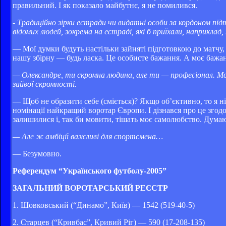
правильний. І як показало майбутнє, я не помилився.
- Традиційно зірки естради чи видатні особи за кордоном під
відомих людей, зокрема на естраді, які б приїхали, наприклад
— Мої думки будуть настільки зайняті підготовкою до матчу
нашу збірну — будь ласка. Це особисте бажання. А моє бажа
— Олександре, ти скромна людина, але ти — професіонал. Мо
зайвої скромності.
— Щоб не образити себе (сміється)? Якщо об’єктивно, то я ні
номінації найкращий воротар Європи. І дізнався про це згодо
залишилися і, так би мовити, тішать моє самолюбство. Думаю
— Але ж амбіції важливі для спортсмена…
— Безумовно.
Референдум “Українського футболу-2005”
ЗАГАЛЬНИЙ ВОРОТАРСЬКИЙ РЕЄСТР
1. Шовковський (“Динамо”, Київ) — 1542 (519-40-5)
2. Старцев (“Кривбас”, Кривий Ріг) — 590 (17-208-135)