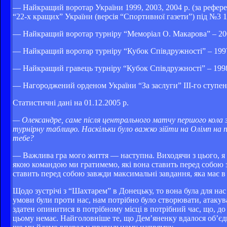
— Найкращий воротар України 1999, 2003, 2004 р. (за рефере
“22-х кращих” України (версія “Спортивної газети”) під №3 19
— Найкращий воротар турніру “Меморіал О. Макарова” – 20
— Найкращий воротар турніру “Кубок Співдружності” – 1997
— Найкращий гравець турніру “Кубок Співдружності” – 1998
— Нагороджений орденом України “За заслуги” ІІІ-го ступеня 
Статистичні дані на 01.12.2005 р.
— Олександре, саме після центрального матчу першого кола
турнірну таблицю. Наскільки було важко зійти на Олімп на 
тебе?
— Важлива гра мого життя — наступна. Виходячи з цього, я б
якою командою ми гратимемо, які вона ставить перед собою 
ставить перед собою завжди максимальні завдання, яка має 
Щодо зустрічі з “Шахтарем” в Донецьку, то вона була для на
умови були проти нас, нам потрібно було створювати, атакув
здатен опинитися в потрібному місці в потрібний час, що, до
цьому немає. Найголовніше те, що Дем’яненку вдалося об’єднат