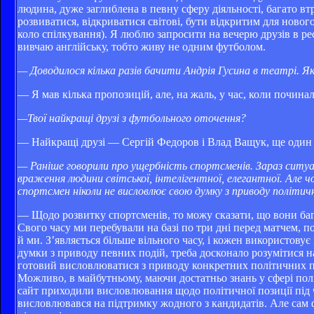
людина, дуже заглиблена в певну сферу діяльності, багато вт
розвиватися, відкриватися світові, бути відкритим для новог
коло спілкування). Я люблю запросити на вечерю друзів в ре
вивчаю англійську, тобто живу не одним футболом.
— Доводилося кілька разів бачити Андрія Гусина в театрі. Я
— Я мав кілька пропозицій, але, на жаль, у час, коли почина
—Твої найкращі друзі з футбольного оточення?
— Найкращі друзі — Сергій Федоров і Влад Ващук, ще один пр
— Раніше говорили про ущербність спортсменів. Зараз ситуац
враження людини світської, інтелігентної, елегантної. Але 
спортсмен ніколи не висловлює свою думку з приводу політич
— Щодо розвитку спортсменів, то можу сказати, що вони бага
Свого часу ми перебували на базі по три дні перед матчем, п
й ми. З’являється більше вільного часу, і кожен використову
думки з приводу певних подій, треба досконало розумітися на
готовий висловлюватися з приводу конкретних політичних поді
Можливо, в майбутньому, маючи достатньо знань у сфері політ
сайт приходили висловлювання щодо політичної позиції під ча
висловлювався на підтримку жодного з кандидатів. Але сам ф