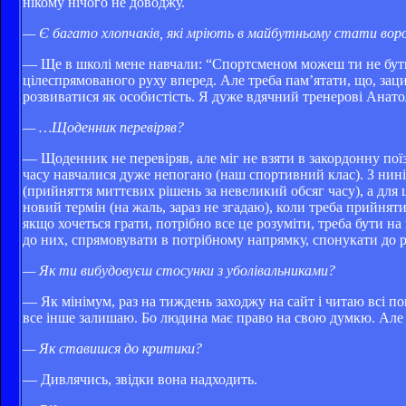
нікому нічого не доводжу.
— Є багато хлопчаків, які мріють в майбутньому стати в
— Ще в школі мене навчали: “Спортсменом можеш ти не бути,
цілеспрямованого руху вперед. Але треба пам’ятати, що, за
розвиватися як особистість. Я дуже вдячний тренерові Анат
— …Щоденник перевіряв?
— Щоденник не перевіряв, але міг не взяти в закордонну поїз
часу навчалися дуже непогано (наш спортивний клас). З ни
(прийняття миттєвих рішень за невеликий обсяг часу), а для 
новий термін (на жаль, зараз не згадаю), коли треба прийнят
якщо хочеться грати, потрібно все це розуміти, треба бути н
до них, спрямовувати в потрібному напрямку, спонукати до ро
— Як ти вибудовуєш стосунки з уболівальниками?
— Як мінімум, раз на тиждень заходжу на сайт і читаю всі по
все інше залишаю. Бо людина має право на свою думкю. Але 
— Як ставишся до критики?
— Дивлячись, звідки вона надходить.