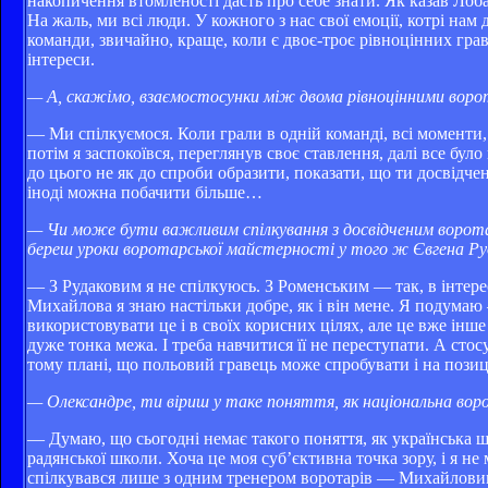
накопичення втомленості дасть про себе знати. Як казав Лоб
На жаль, ми всі люди. У кожного з нас свої емоції, котрі на
команди, звичайно, краще, коли є двоє-троє рівноцінних гравц
інтереси.
— А, скажімо, взаємостосунки між двома рівноцінними воро
— Ми спілкуємося. Коли грали в одній команді, всі моменти, 
потім я заспокоївся, переглянув своє ставлення, далі все бул
до цього не як до спроби образити, показати, що ти досвідче
іноді можна побачити більше…
— Чи може бути важливим спілкування з досвідченим воротар
береш уроки воротарської майстерності у того ж Євгена Ру
— З Рудаковим я не спілкуюсь. З Роменським — так, в інтерес
Михайлова я знаю настільки добре, як і він мене. Я подумаю 
використовувати це і в своїх корисних цілях, але це вже інш
дуже тонка межа. І треба навчитися її не переступати. А сто
тому плані, що польовий гравець може спробувати і на позиці
— Олександре, ти віриш у таке поняття, як національна воро
— Думаю, що сьогодні немає такого поняття, як українська 
радянської школи. Хоча це моя суб’єктивна точка зору, і я н
спілкувався лише з одним тренером воротарів — Михайлови