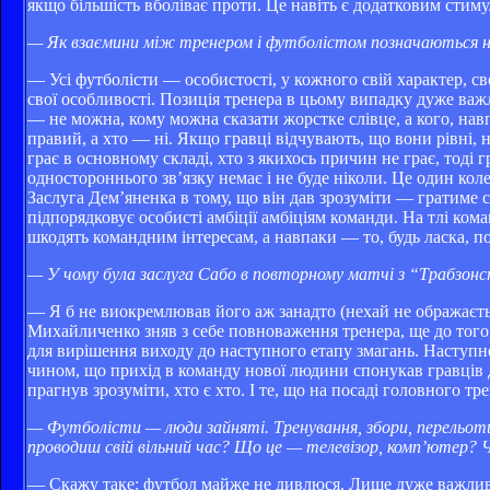
якщо більшість вболіває проти. Це навіть є додатковим стим
— Як взаємини між тренером і футболістом позначаються н
— Усі футболісти — особистості, у кожного свій характер, сво
свої особливості. Позиція тренера в цьому випадку дуже ва
— не можна, кому можна сказати жорстке слівце, а кого, нав
правий, а хто — ні. Якщо гравці відчувають, що вони рівні, н
грає в основному складі, хто з якихось причин не грає, тоді г
одностороннього зв’язку немає і не буде ніколи. Це один кол
Заслуга Дем’яненка в тому, що він дав зрозуміти — гратиме с
підпорядковує особисті амбіції амбіціям команди. На тлі ком
шкодять командним інтересам, а навпаки — то, будь ласка, 
— У чому була заслуга Сабо в повторному матчі з “Трабзонсп
— Я б не виокремлював його аж занадто (нехай не ображаєтьс
Михайличенко зняв з себе повноваження тренера, ще до того,
для вирішення виходу до наступного етапу змагань. Наступно
чином, що прихід в команду нової людини спонукав гравців д
прагнув зрозуміти, хто є хто. І те, що на посаді головного т
— Футболісти — люди зайняті. Тренування, збори, перельоти, 
проводиш свій вільний час? Що це — телевізор, комп’ютер? Ч
— Скажу таке: футбол майже не дивлюся. Лише дуже важливі