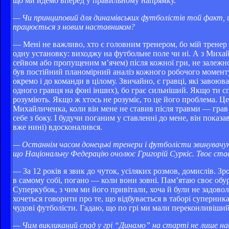
що ми йдемо вперед у правильному напрямку.
— Чи принциповий для динамівських футболістів той факт, щ
працюється з новим наставником?
— Мені не важливо, хто є головним тренером, бо мій трене
одну установку: виходжу на футбольне поле чи ні. А з Миха
сейвом або пропущеним м’ячем) після кожної гри, не залежно ві
був постійний планомірний аналіз кожного робочого моменту
окремо і до команди в цілому. Звичайно, є гравці, які завоюва
одного гравця на фоні інших), бо грає сильніший. Якщо ти сп
розуміють. Якщо ж хтось не розуміє, то це його проблема. Це 
Михайличенка, коли він мене не ставив після травми — грав 
себе з боку. І будучи поганим у ставленні до мене, він показ
вже нині) вдосконалився.
— Останнім часом донецькі тренери і футболісти звинувачую
що Національну Федерацію очолює Григорій Суркіс. Твоє став
— За 12 років я звик до чуток, усіляких розмов, домислів. З
в самому собі, погано — коли вони зовні. Пам’ятаю своє обу
Суперкубок, з чим ми його привітали, хоча й були не задовол
хочеться говорити про те, що відбувається в таборі суперник
чудові футболісти. Гадаю, що по грі ми мали переконливіший
— Чим викликаний спад у грі “Динамо” на старті не лише нац