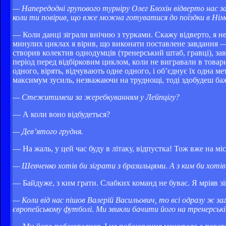
— Напередодні групового турніру Олег Блохін відверто нас за
коли ти повірив, що вже можна готуватися до поїздки в Ні
— Коли данці зіграли внічию з турками. Скажу відверто, я не 
минулих циклах я вірив, що виконати поставлене завдання — 
створив колектив однодумців (тренерський штаб, гравці), за
період перед відбірковим циклом, коли не вигравали в товар
одного, вірять, відчувають одне одного, і об’єднує їх одна м
максимум зусиль, незважаючи на труднощі, тоді здобудеш бажа
— Стежитимеш за жеребкуванням у Лейпцігу?
— А коли воно відбудеться?
— Дев’ятого грудня.
— На жаль, у цей час буду в літаку, відпустка! Тож вже на мі
— Шевченко хотів би зіграти з бразильцями. А з ким би хоті
— Байдуже, з ким грати. Слабких команд не буває. Я мріяв зі
— Коли від нас пішов Валерій Васильович, то всі одразу ж за
європейському футболі. Ми звикли бачити його на тренерські