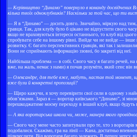
— Керівництво “Динамо” повернуло в команду досвідчених Вл
кілька твоїх одноклубників? Наскільки за той час, що ти вис
— Я в “Динамо” — досить довго. Звичайно, міркую над тим, 
гравця. Так, для клубу було б цікаво не відпустити свого часу
якщо не враховуються інтереси останнього, то клуб від цьог
спробувати себе на іншому рівні. Вийде чи не вийде — інше
розвитку. Є багато перспективних гравців, які так і залишил
Вони не сприймають інформацію ззовні, бо закриті від неї.
Найбільша проблема — в собі. Свого часу я багато речей, на
вже, на жаль, немає з нами) я почав розуміти, який сенс він в
— Олександре, для тебе вже, мабуть, настав той момент, що
вже були й конкретні пропозиції?
— Щиро кажучи, я хочу перевірити свої сили в одному з най
обов’язками. Зараз я — воротар київського “Динамо”, зі мно
перешкоджатиме моєму переходу в інший клуб, якщо будуть 
— А яка воротарська школа чи, може, манера якого провідног
— Свого часу мене часто запитували про те, хто з воротарів м
подобалися. Скажімо, гра на лінії — Кана, достатньо впевнен
підкреслити. Від воротаря багато залежить. В першу чергу, в