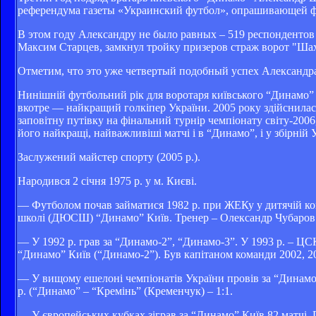
референдума газеты «Украинский футбол», опрашивающей ф
В этом году Александру не было равных – 519 респонденто
Максим Старцев, замкнул тройку призеров страж ворот "Ша
Отметим, что это уже четвертый подобный успех Александр
Нинішній футбольний рік для воротаря київського “Динамо”
вкотре — найкращий голкіпер України. 2005 року здійснилас
заповітну путівку на фінальний турнір чемпіонату світу-2006
його найкращі, найважливіші матчі і в “Динамо”, і у збірній 
Заслужений майстер спорту (2005 р.).
Народився 2 січня 1975 р. у м. Києві.
— Футболом почав займатися 1982 р. при ЖЕКу у дитячій ком
школі (ДЮСШ) “Динамо” Київ. Тренер – Олександр Чубаров
— У 1992 р. грав за “Динамо-2”, “Динамо-3”. У 1993 р. – Ц
“Динамо” Київ (“Динамо-2”). Був капітаном команди 2002, 2
— У вищому ешелоні чемпіонатів України провів за “Динамо”
р. (“Динамо” – “Кремінь” (Кременчук) – 1:1.
— У європейських кубках зіграв за “Динамо” Київ 82 матчі. 