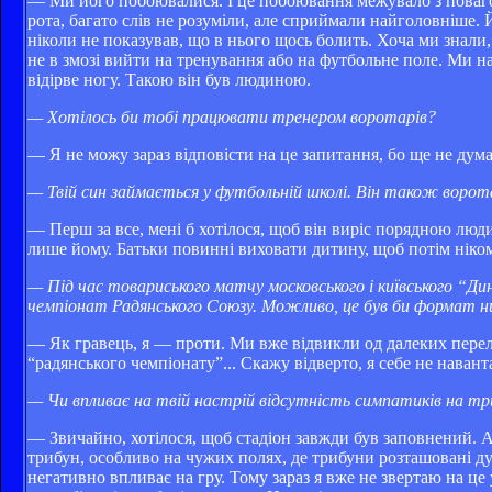
— Ми його побоювалися. І це побоювання межувало з повагою
рота, багато слів не розуміли, але сприймали найголовніше.
ніколи не показував, що в нього щось болить. Хоча ми знали
не в змозі вийти на тренування або на футбольне поле. Ми на
відірве ногу. Такою він був людиною.
— Хотілось би тобі працювати тренером воротарів?
— Я не можу зараз відповісти на це запитання, бо ще не думаю
— Твій син займається у футбольній школі. Він також воро
— Перш за все, мені б хотілося, щоб він виріс порядною люди
лише йому. Батьки повинні виховати дитину, щоб потім нікому 
— Під час товариського матчу московського і київського “Ди
чемпіонат Радянського Союзу. Можливо, це був би формат 
— Як гравець, я — проти. Ми вже відвикли од далеких перель
“радянського чемпіонату”... Скажу відверто, я себе не нава
— Чи впливає на твій настрій відсутність симпатиків на 
— Звичайно, хотілося, щоб стадіон завжди був заповнений. А
трибун, особливо на чужих полях, де трибуни розташовані дуж
негативно впливає на гру. Тому зараз я вже не звертаю на це