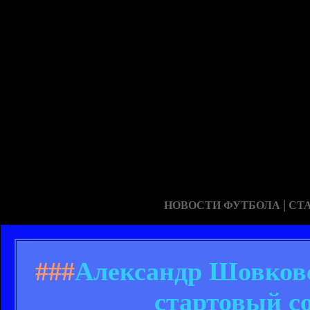
|
НОВОСТИ ФУТБОЛА
СТ
###
Александр Шовковс
стартовый со