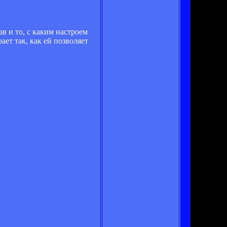
в и то, с каким настроем
ет так, как ей позволяет