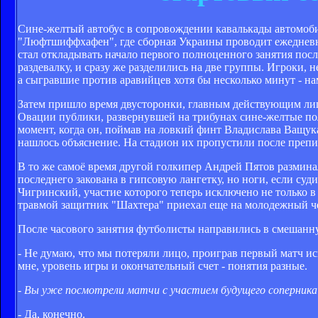
Сине-желтый автобус в сопровождении кавалькады автомоби
"Люфтшиффхафен", где сборная Украины проводит ежедневно
стал откладывать начало первого полноценного занятия пос
раздевалку, и сразу же разделились на две группы. Игроки,
а сыгравшие против аравийцев хотя бы несколько минут - на
Затем пришло время двусторонки, главным действующим лиц
Овации публики, развернувшей на трибунах сине-желтые по
момент, когда он, поймав на ловкий финт Владислава Ващу
нашлось объяснение. На стадион их пропустили после препира
В то же самоё время другой голкипер Андрей Пятов разминал
последнего закована в гипсовую лангетку, но ноги, если су
Чигринский, участие которого теперь исключено не только в 
травмой защитник "Шахтера" приехал еще на молодежный чем
После часового занятия футболисты направились в смешанну
- Не думаю, что мы потеряли лицо, проиграв первый матч исп
мне, уровень игры и окончательный счет - понятия разные.
- Вы уже посмотрели матчи с участием будущего соперника
- Да, конечно.