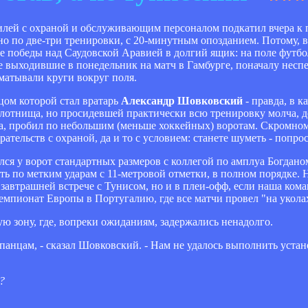
лей с охраной и обслуживающим персоналом подкатил вчера к 
 по две-три тренировки, с 20-минутным опозданием. Потому, в
ле победы над Саудовской Аравией в долгий ящик: на поле фут
 не выходившие в понедельник на матч в Гамбурге, поначалу не
матывали круги вокруг поля.
ом которой стал вратарь
Александр Шовковский
- правда, в к
лотнища, но просидевшей практически всю тренировку молча, д
ка, пробил по небольшим (меньше хоккейных) воротам. Скромно
тельств с охраной, да и то с условием: станете шуметь - попро
ся у ворот стандартных размеров с коллегой по амплуа Богдано
дить по метким ударам с 11-метровой отметки, в полном порядке.
завтрашней встрече с Тунисом, но и в плеи-офф, если наша кома
пионат Европы в Португалию, где все матчи провел "на уколах
ю зону, где, вопреки ожиданиям, задержались ненадолго.
анцам, - сказал Шовковский. - Нам не удалось выполнить установ
?