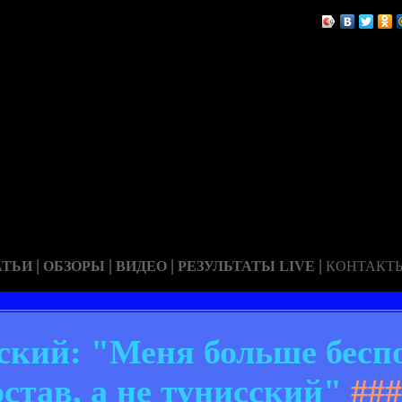
|
|
|
|
АТЬИ
ОБЗОРЫ
ВИДЕО
РЕЗУЛЬТАТЫ LIVE
КОНТАКТ
кий: "Меня больше бесп
став, а не тунисский"
###