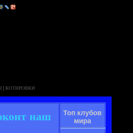
|
Ы
КОТИРОВКИ
Топ клубов
окоит наш
мира