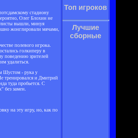
Топ игроков
потсдамскому стадиону
ероятно, Олег Блохин не
болисты вышли, минуя
Лучшие
спешно жонглировали мячами,
сборные
ачестве полевого игрока.
остались голкиперу в
му поведению зрителей
сим удалиться.
м Шустом - рука у
 Не тренировался и Дмитрий
нда туда пробьется. С
" без замен.
ку на эту игру, но, как по