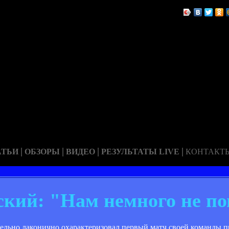
|
|
|
|
АТЬИ
ОБЗОРЫ
ВИДЕО
РЕЗУЛЬТАТЫ LIVE
КОНТАКТ
кий: "Нам немного не по
ельно лаконично охарактеризовал первый матч своей команды п