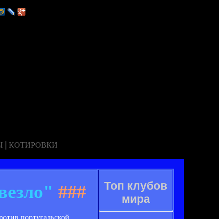
|
Ы
КОТИРОВКИ
Топ клубов
везло"
###
мира
ротив португальской