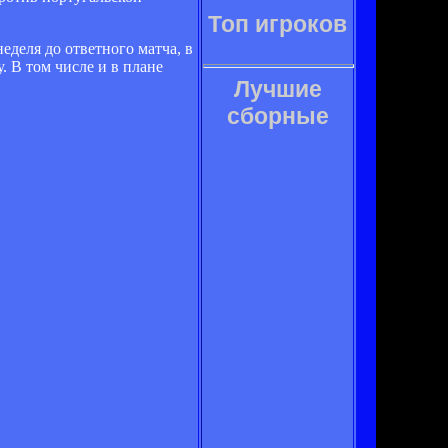
Топ игроков
неделя до ответного матча, в
. В том числе и в плане
Лучшие
сборные