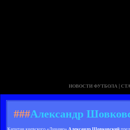
|
НОВОСТИ ФУТБОЛА
СТ
###
Александр Шовковс
Капитан киевского «Динамо»
Александр Шовковский
пред