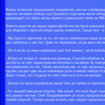
Вчера, позволив традиционно неудобному для нас сопернику
красоте волевую победу над Грузией в стартовом матче отб
решающий гол забил автор первого украинского мяча на ЧМ
Вместо радости на лицах наших футболистов была написана 
для общения с прессой вчера нашли немногие. Среди них - и
- Мы просто обречены на то, что после чемпионата мира на н
расслабляться у нас нет. Даже не припомню, когда мы в пос
- Но если бы не ваша уверенная игра под занавес, этой победы
- Играл не только я - играла вся команда. Спасибо ребятам 
достигли за счет характераволи,безумного желания. И, навер
настраивались на это. Также предполагали - и, как оказалос
грузин сыграл едва ли не ключевую роль в нашей победе.От
Жаль только, что стадион не смог вместить всех желающих.
- Блохин по пути в раздевалку разве что за сердце не держа
- От эмоций никуда не уйдешь. Мы знали, что игра будет не
все держит внутри. Олег Владимирович до игры предупрежда
любой сборной. Теперь нужно остыть, как следует проанали