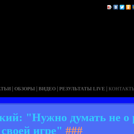
|
|
|
|
АТЬИ
ОБЗОРЫ
ВИДЕО
РЕЗУЛЬТАТЫ LIVE
КОНТАКТ
ий: "Нужно думать не о р
 своей игре"
###