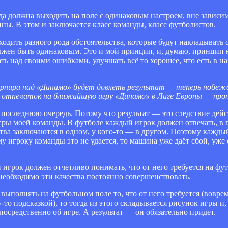
гда должна выходить на поле с одинаковым настроем, вне зависи
ны. В этом и заключается класс команды, класс футболистов.
одить разного рода обстоятельства, которые будут накладывать 
должен быть одинаковым. Это и мой принцип, и, думаю, принцип 
ть над своими ошибками, улучшать всё то хорошее, что есть в на
турнира над «Динамо» будет довлеть результат — теперь побеж
отпечаток на ближайшую игру «Динамо» в Лиге Европы — пр
ю последнюю очередь. Потому что результат — это следствие дей
игры моей команды. В футболе каждый игрок должен отвечать, в 
ства заключаются в одном, у кого-то — в другом. Поэтому каждый
у игроку команды это не удается, то машина уже даёт сбой, уже о
грок должен отчетливо понимать, что от него требуется на фу
 необходимо эти качества постоянно совершенствовать.
выполнять на футбольном поле то, что от него требуется (воврем
то подсказкой), то тогда из этого складывается рисунок игры и, 
посредственно об игре. А результат — он обязательно придет.