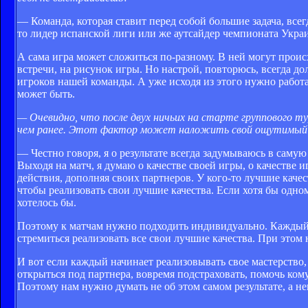
— Команда, которая ставит перед собой большие задача, все
то лидер испанской лиги или же аутсайдер чемпионата Украи
А сама игра может сложиться по-разному. В ней могут происх
встречи, на рисунок игры. Но настрой, повторюсь, всегда 
игроков нашей команды. А уже исходя из этого нужно работа
может быть.
— Очевидно, что после двух ничьих на старте группового 
чем ранее. Этот фактор может наложить свой ощутимый 
— Честно говоря, я о результате всегда задумываюсь в саму
Выходя на матч, я думаю о качестве своей игры, о качестве 
действия, дополняя своих партнеров. У кого-то лучшие каче
чтобы реализовать свои лучшие качества. Если хотя бы одном
хотелось бы.
Поэтому к матчам нужно подходить индивидуально. Каждый и
стремиться реализовать все свои лучшие качества. При этом
И вот если каждый начинает реализовывать свое мастерство, 
открыться под партнера, вовремя подстраховать, помочь кому-
Поэтому нам нужно думать не об этом самом результате, а не