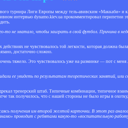
пового турнира Лиги Европы между тель-авивским «Маккаби» и к
ивном интервью dynamo.kiev.ua прокомментировал перипетии э
дить.
го-то не хватало, чтобы заиграть в свой футбол. Причина в не
х действиях не чувствовалось той легкости, которая должна был
вязано, достаточно сложно.
 очень тяжело. Это чувствовалось уже на разминке — пот с меня 
дали ее увидеть по результатам теоретических занятий, или с
дрекал тренерский штаб. Типичные комбинации, типичное взаи
тче так получилось, что с нашей стороны не было игры в охотку, 
аясь получения им второй желтой карточки. В этот раз аналог
Динамо» проводит с ребятами какую-то «воспитательную работ