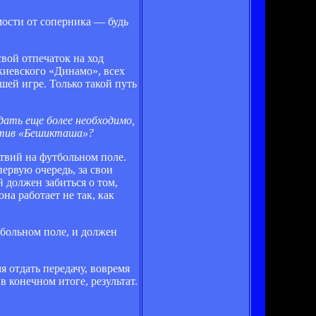
мости от соперника — будь
свой отпечаток на ход
киевского «Динамо», всех
шей игре. Только такой путь
дать еще более необходимо,
отив «Бешикташа»?
ствий на футбольном поле.
первую очередь, за свои
 должен забиться о том,
на работает не так, как
тбольном поле, и должен
я отдать передачу, вовремя
в конечном итоге, результат.