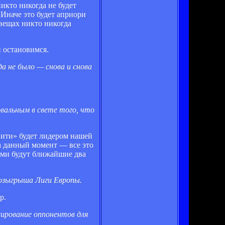
никто никогда не будет
 Иначе это будет априори
 вещах никто никогда
и остановимся.
да не было — снова и снова
.
вальным в свете того, что
Сити» будет лидером нашей
а данный момент — все это
ими будут ближайшие два
розыгрыша Лиги Европы.
р.
жирование оппонентов для