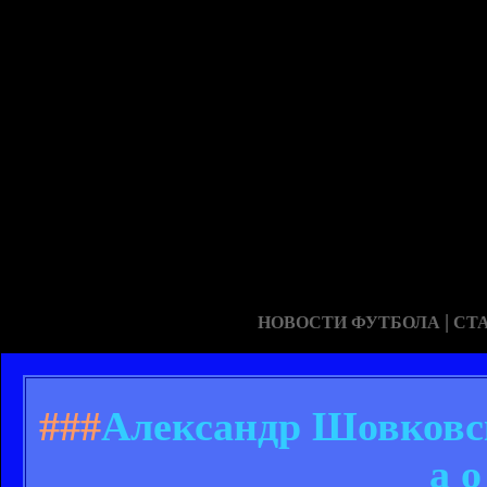
|
НОВОСТИ ФУТБОЛА
СТ
###
Александр Шовковск
а о