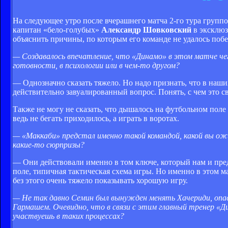
На следующее утро после вчерашнего матча 2-го тура груп
капитан «бело-голубых»
Александр Шовковский
в эксклюз
объяснить причины, по которым его команде не удалось побе
— Создавалось впечатление, что «Динамо» в этом матче че
готовности, в психологии или в чем-то другом?
— Однозначно сказать тяжело. Но надо признать, что в наши
действительно завуалированный вопрос. Понять, с чем это с
Также не могу не сказать, что дышалось на футбольном поле
ведь не бегать приходилось, а играть в воротах.
— «Маккаби» предстал именно такой командой, какой вы ожи
какие-то сюрпризы?
— Они действовали именно в том ключе, который нам и пре
поле, типичная тактическая схема игры. Но именно в этом ма
без этого очень тяжело показывать хорошую игру.
— Не так давно Семин был вынужден менять Хачериди, опас
Гармашем. Очевидно, что в связи с этим главный тренер «
участвуешь в таких процессах?