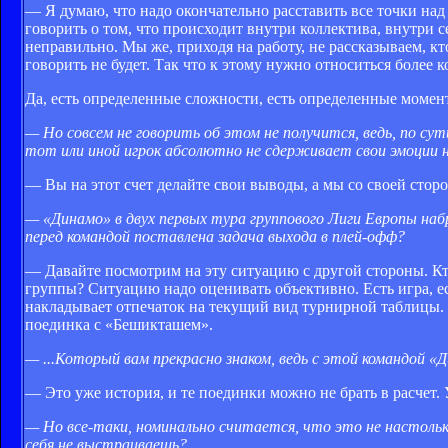
— Я думаю, что надо окончательно расставить все точки над «
говорить о том, что происходит внутри коллектива, внутри се
неправильно. Мы же, приходя на работу, не рассказываем, кт
говорить не будет. Так что к этому нужно относиться более к
Да, есть определенные сложности, есть определенные момент
— Но совсем не говорить об этом не получится, ведь, по сут
тот или иной игрок абсолютно не сдерживает свои эмоции н
— Вы на этот счет делайте свои выводы, а мы со своей стор
— «Динамо» в двух первых тура группового Лиги Европы на
перед командой поставлена задача выхода в плей-офф?
— Давайте посмотрим на эту ситуацию с другой стороны. Кт
группы? Ситуацию надо оценивать объективно. Есть игра, е
накладывает отпечаток на текущий вид турнирной таблицы.
поединка с «Бешикташем».
— ...Который вам прекрасно знаком, ведь с этой командой 
— Это уже история, и те поединки можно не брать в расчет.
— Но все-таки, номинально считается, что это не настоль
себя не выстраиваешь?