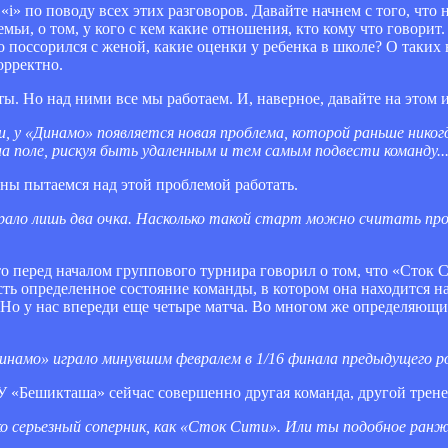
i» по поводу всех этих разговоров. Давайте начнем с того, что 
мьи, о том, у кого с кем какие отношения, кто кому что говорит.
о поссорился с женой, какие оценки у ребенка в школе? О таких
орректно.
ы. Но над ними все мы работаем. И, наверное, давайте на этом 
и, у «Динамо» появляется новая проблема, которой раньше никог
а поле, рискуя быть удаленным и тем самым подвести команду..
оны пытаемся над этой проблемой работать.
брало лишь два очка. Насколько такой старт можно считать про
о перед началом группового турнира говорил о том, что «Сток 
сть определенное состояние команды, в котором она находится н
 Но у нас впереди еще четыре матча. Во многом же определяющ
«Динамо» играло минувшим февралем в 1/16 финала предыдущего 
 У «Бешикташа» сейчас совершенно другая команда, другой трене
ко серьезный соперник, как «Сток Сити». Или ты подобное ран