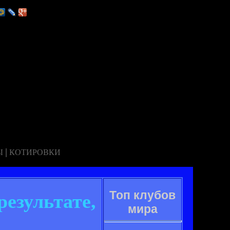
|
Ы
КОТИРОВКИ
Топ клубов
езультате,
мира