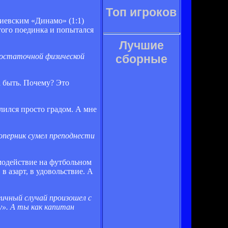
Топ игроков
иевским «Динамо» (1:1)
того поединка и попытался
Лучшие
достаточной физической
сборные
а быть. Почему? Это
лился просто градом. А мне
оперник сумел преподнести
модействие на футбольном
в азарт, в удовольствие. А
ичный случай произошел с
у». А ты как капитан