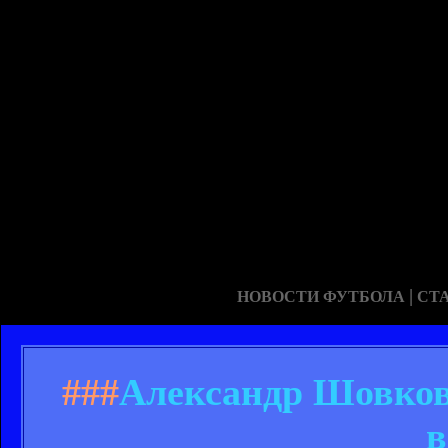
|
НОВОСТИ ФУТБОЛА
СТ
###
Александр Шовковс
в