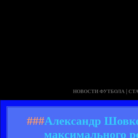
|
НОВОСТИ ФУТБОЛА
СТ
###
Александр Шовко
максимального р