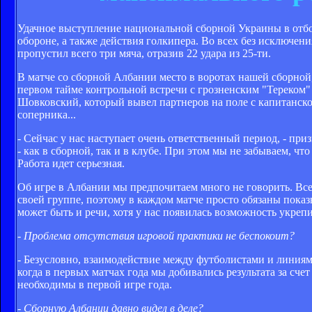
Удачное выступление национальной сборной Украины в отб
обороне, а также действия голкипера. Во всех без исключе
пропустил всего три мяча, отразив 22 удара из 25-ти.
В матче со сборной Албании место в воротах нашей сборной, 
первом тайме контрольной встречи с грозненским "Тереком" т
Шовковский, который вывел партнеров на поле с капитанской
соперника...
- Сейчас у нас наступает очень ответственный период, - пр
- как в сборной, так и в клубе. При этом мы не забываем, чт
Работа идет серьезная.
Об игре в Албании мы предпочитаем много не говорить. Все
своей группе, поэтому в каждом матче просто обязаны пока
может быть и речи, хотя у нас появилась возможность укрепи
- Проблема отсутствия игровой практики не беспокоит?
- Безусловно, взаимодействие между футболистами и линиями
когда в первых матчах года мы добивались результата за сче
необходимы в первой игре года.
- Сборную Албании давно видел в деле?