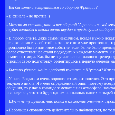
- Вы бы хотели встретиться со сборной Франции?
- В финале - не против :)
- Можно ли сказать, что успех сборной Украины - выход ко
неудач команды и твоих лично неудач в предыдущих отбороч
- В любом опыте, даже самом неудачном, всегда нужно иска
переживания тех событий, которые с ним уже произошли, тер
произошло бы то или иное событие, если бы не было предыд
более ответственнее стали подходить к каждому моменту, к 
чемпионат мира. Как бы не звучали слова главного тренера 
строили свою подготовку, ориентируясь в первую очередь на 
- Быстро удалось найти рабочий контакт с Шустом? Как с
- У нас с Богданом очень хорошие взаимоотношения. Это пр
текущего цикла. Я имею определенный опыт, поэтому всегда с
общения, то у нас в команде замечательная атмосфера, заме
и я надеюсь, что это будет одним из главных наших козырей
- Шуст не тушуется, что попал в коллектив опытных игроко
- Небольшая скованность действительно наблюдается, но тол