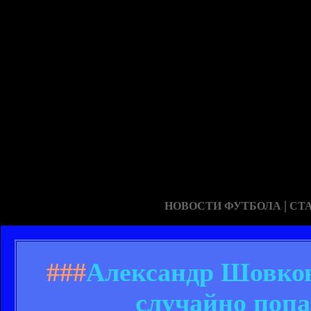
|
НОВОСТИ ФУТБОЛА
СТ
###
Александр Шовков
случайно попа