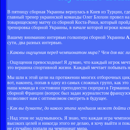
В пятницу сборная Украины вернулась в Киев из Турции, гд
главный тренер украинской команды Олег Блохин провел на
товарищескому матчу со сборной Коста-Рики, который пройд
тренировка сборной Украины, в начале которой игроки кома
Вашему вниманию интервью голкипера сборной Украины
А
сути, два разных интервью.
- Каковы ощущения перед чемпионатом мира? Чем для вас л
- Ощущения превосходные! Я думаю, что каждый игрок мечта
это вершина спортивной жизни. Каждый мечтает побывать на э
Мы шли к этой цели на протяжении многих отборочных циклов
вот, наконец, попав в одну из самых сложных групп, как это
наша команда в состоянии преподнести сюрприз в Германии. 
сборной Франции (вопрос был задан журналистом французског
позволяют нам с оптимизмом смотреть в будущее.
- Как вы думаете, до какого этапа мундиаля может дойти 
- Над этим не задумываюсь. Я знаю, что каждая игра чемпион
высоких целей и никогда этого не делаю, я хочу выйти и пок
не случайно попали на чемпионат мира.