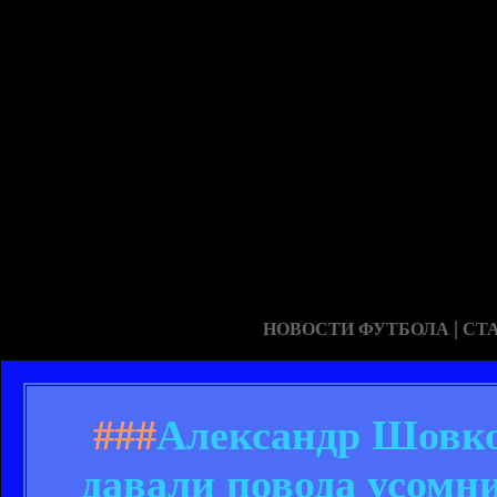
|
НОВОСТИ ФУТБОЛА
СТ
###
Александр Шовко
давали повода усомни