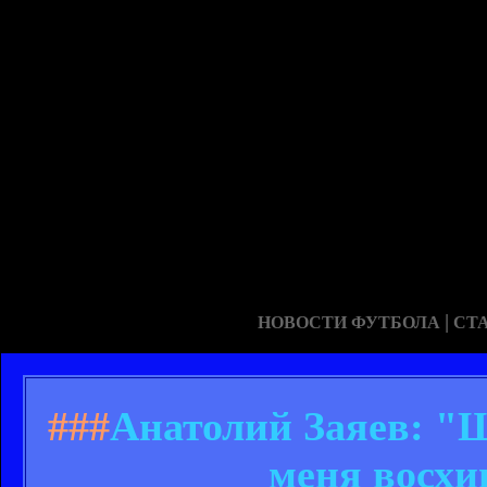
|
НОВОСТИ ФУТБОЛА
СТ
###
Анатолий Заяев: "
меня восхи