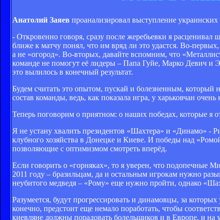
Анатолий Заяев
проанализировал выступление украинских 
- Откровенно говоря, сразу после жеребьевки я расценива
ближе к матчу понял, что им вряд ли это удастся. Во-первых
а не «огород». Во-вторых, давайте вспомним, что «Металлист
команде не помогут её лидеры – Папа Гуйе, Марко Девич и Э
это вылилось в конечный результат.
Будем считать это опытом, пускай и болезненным, который 
состав команды, ведь, как показала игра, у харьковчан очень
Теперь поговорим о приятном: о наших победах, которые я 
Я не устану хвалить президентов «Шахтера» и «Динамо» - Р
клубного хозяйства в Донецке и Киеве. И победы над «Ромо
позволяющие с оптимизмом смотреть вперёд.
Если говорить о «горняках», то я уверен, что подопечные 
2011 году – бразильцам, да и остальным игрокам нужно разыг
неубитого медведя – «Рому» еще нужно пройти, однако «Шахт
Разумеется, будут прогрессировать и динамовцы, за которых
конечно, предстоит еще немало поработать, чтобы соответст
киевляне должны порадовать болельщиков и в Европе, и на 