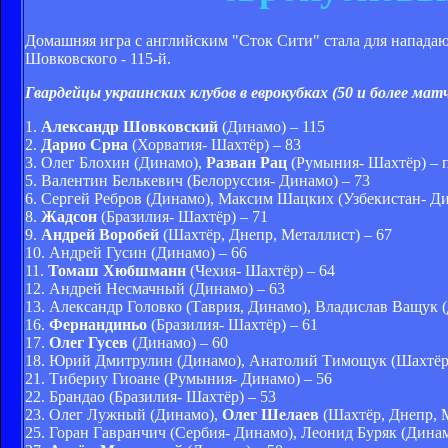
Домашняя игра с английским "Сток Сити" стала для нападаю
Шовковского - 115-й.
Гвардейцы украинских клубов в еврокубках (50 и более мат
1.
Александр Шовковский
(Динамо) – 115
2.
Дарио Срна
(Хорватия- Шахтёр) – 83
3. Олег Блохин (Динамо),
Разван Рац
(Румыния- Шахтёр) – 
5. Валентин Белькевич (Белоруссия- Динамо) – 73
6. Сергей Ребров (Динамо), Максим Шацких (Узбекистан- Ди
8.
Жадсон
(Бразилия- Шахтёр) – 71
9.
Андрей Воробей
(Шахтёр, Днепр, Металлист) – 67
10. Андрей Гусин (Динамо) – 66
11.
Томаш Хюбшманн
(Чехия- Шахтёр) – 64
12. Андрей Несмачный (Динамо) – 63
13. Александр Головко (Таврия, Динамо), Владислав Ващук
16.
Фернандиньо
(Бразилия- Шахтёр) – 61
17.
Олег Гусев
(Динамо) – 60
18. Юрий Дмитрулин (Динамо), Анатолий Тимощук (Шахтёр),
21. Тибериу Гиоане (Румыния- Динамо) – 56
22. Брандао (Бразилия- Шахтёр) – 53
23. Олег Лужный (Динамо),
Олег Шелаев
(Шахтёр, Днепр, М
25. Горан Гавранчич (Сербия- Динамо), Леонид Буряк (Динам