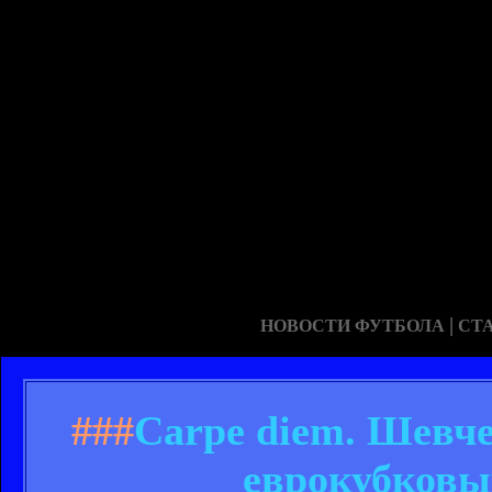
|
НОВОСТИ ФУТБОЛА
СТ
###
Carpe diem. Шевч
еврокубковы