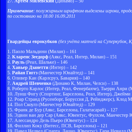
27.
Артём Милевский
(Динамо) – 50
Примечание
: полужирным шрифтом выделены игроки, продо
по состоянию на 18.00 16.09.2011
Гвардейцы еврокубков
(без учёта матчей на Суперкубок
1. Паоло Мальдини (Милан) – 161
2.
Кларенс Зеедорф
(Аякс, Реал, Интер, Милан) – 151
3.
Рауль
(Реал, Шальке) – 146
4.
Хавьер Дзанетти
(Интер) – 142
5.
Райан Гиггз
(Манчестер Юнайтед) – 141
6. Оливер Кан (Карлсруэ, Бавария) – 140
7.
Андрей Шевченко
(Динамо К, Милан, Челси) – 138
8. Роберто Карлос (Интер, Реал, Фенербахче), Тьерри Анри (
10. Луиш Фигу (Спортинг, Барселона, Реал, Интер), Джейми 
12. Роар Странд (Русенборг, Боруссия Д, Рейнджерс), Клод М
14. Пол Скоулз (Манчестер Юнайтед) – 129
15. Франк де Бур (Аякс, Барселона, Галатасарай) – 127
16. Эдвин ван дер Сар (Аякс, Ювентус, Фулхэм, Манчестер 
17. Алессандро Дель Пьеро (Ювентус) – 124
18. Филлип Коку (Витесс, ПСВ, Барселона) – 121
19. Павел Недвед (Спарта, Лацио, Ювентус), Гари Невилл (