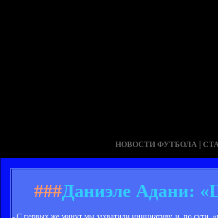
|
НОВОСТИ ФУТБОЛА
СТ
###
Даниэле Адани: «
- С первых же минут мы захватили инициативу, и, по сути, 