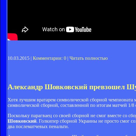
10.03.2015 |
Комментарии: 0
|
Читать полностью
Александр Шовковский превзошел Шу
Хотя лучшим вратарем символической сборной чемпионата ми
символической сборной, составленной по итогам матчей 1/8
Поскольку парагваец со своей сборной не смог вместе со сб
Шовковский
. Голкипер сборной Украины не просто смог с
два послематчевых пенальти.