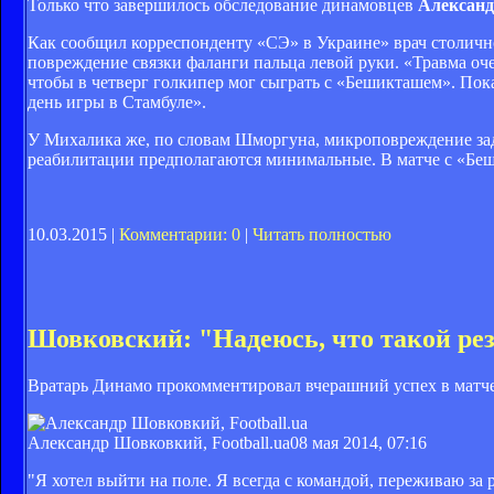
Только что завершилось обследование динамовцев
Алексан
Как сообщил корреспонденту «СЭ» в Украине» врач столичн
повреждение связки фаланги пальца левой руки. «Травма очен
чтобы в четверг голкипер мог сыграть с «Бешикташем». Пока,
день игры в Стамбуле».
У Михалика же, по словам Шморгуна, микроповреждение задне
реабилитации предполагаются минимальные. В матче с «Беш
10.03.2015 |
Комментарии: 0
|
Читать полностью
Шовковский: "Надеюсь, что такой ре
Вратарь Динамо прокомментировал вчерашний успех в матч
Александр Шовковкий, Football.ua
08 мая 2014, 07:16
"Я хотел выйти на поле. Я всегда с командой, переживаю за р