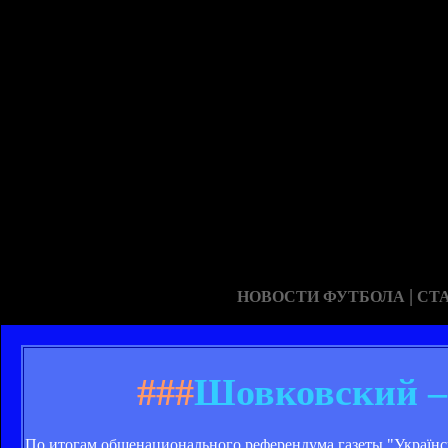
|
НОВОСТИ ФУТБОЛА
СТ
###
Шовковский –
По итогам общенационального референдума газеты "Українс