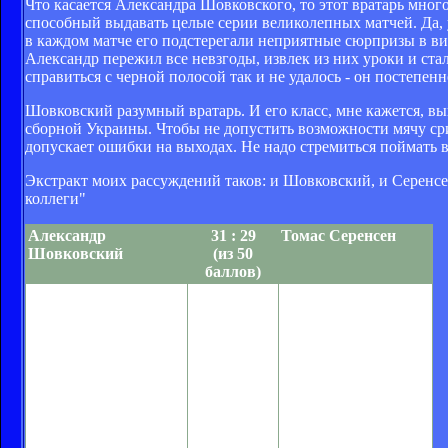
Что касается Александра Шовковского, то этот вратарь много
способный выдавать целые серии великолепных матчей. Да, у
в каждом матче его подстерегали неприятные сюрпризы в в
Александр пережил все невзгоды, извлек из них уроки и ст
справиться с черной полосой так и не удалось - он постепенн
Шовковский разумный вратарь. И его класс, мне кажется, вы
сборной Украины. Чтобы не допустить возможности мячу сри
допускает ошибки на выходах. Не надо стремиться поймать в
Экстракт моих рассуждений таков: и Шовковский, и Серенсе
коллеги"
Александр
31 : 29
Томас Серенсен
Шовковский
(из 50
баллов)
Начало сезона-2004/05
Сезон
Текущий сезон стал
для Шовковского
6 : 5
для голкипера
было
национальной
многообещающим.
сборной Дании
Однако триумф в
вторым в составе
Суперкубке страны, в
английского клуба
котором вратарь в
"Астон Вилла".
серии послематчевых
Неровная игра
пенальти принес
Виллы