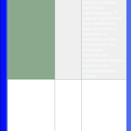
Беспристрастная
статистика
зафиксировала 11
сэйвов Серенсена в
ходе чемпионата
Европы (из них 4
пришлось на
поединок против
итальянцев), что
позволило
европейским
спортивным газетам
окрестить его
коллекционером
сэйвов.
Советская вратарская
Вратарская
Датский футбол
школа, которую
школа
обратил на себя
невозможно
7 : 7
пристальное
представить без
внимание в 1980-х
украинской, была и
годах. Тогда же,
остается сильнейшей в
наряду с именами
мире. Во все времена
звездных форвардов
были часовые,
и полузащитников,
становившиеся
специалисты и
знаковыми фигурами
болельщики