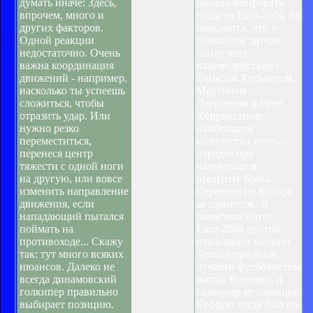
думать иначе: Здесь,
проанализировать
впрочем, много и
пасы на Euro-2004, то
других факторов.
выяснится, что у
Одной реакции
голкипера датчан
недостаточно. Очень
наилучшее
важна координация
взаимодействие с
движений - например,
Томасом Хельвегом,
насколько ты успеешь
Мартином
сложиться, чтобы
Лаурсеном и Рене
отразить удар. Или
Хенриксеном:
нужно резко
наибольшее
переместиться,
количество точных
перенеся центр
передач при
тяжести с одной ноги
наименьшем
на другую, или вовсе
проценте брака.
изменить направление
Серенсен не боится
движения, если
авторитетов. В
нападающий пытался
памятном матче
поймать на
Euro-2004 против
противоходе... Скажу
итальянцев именно
так: тут много всяких
Томаса признали
нюансов. Далеко не
лучшим футболистом
всегда динамовский
матча. Конечно, и
голкипер правильно
голкипер итальянцев
выбирает позицию.
Буффон тогда был на