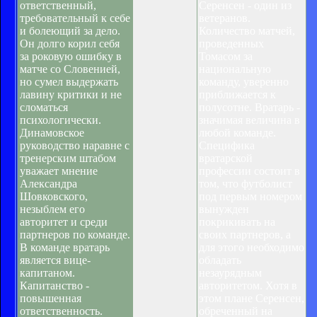
ответственный,
Серенсен - один из
требовательный к себе
ветеранов.
и болеющий за дело.
Количество матчей,
Он долго корил себя
проведенных
за роковую ошибку в
Томасом за
матче со Словенией,
национальную
но сумел выдержать
команду, уверенно
лавину критики и не
приближается к
сломаться
полусотне. Вратарь -
психологически.
значимая величина в
Динамовское
любой команде.
руководство наравне с
Специфика
тренерским штабом
вратарской
уважает мнение
профессии состоит в
Александра
том, что футболист
Шовковского,
под первым номером
незыблем его
вынужден
авторитет и среди
покрикивать на
партнеров по команде.
своих партнеров, а
В команде вратарь
для этого необходимо
является вице-
обладать
капитаном.
незаурядным
Капитанство -
авторитетом. Хотя в
повышенная
этом плане Серенсен,
ответственность.
обреченный на