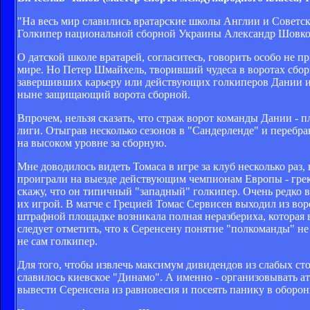
"На весь мир славились вратарские школы Англии и Советск
Голкипер национальной сборной Украины Александр Шовко
О датской школе вратарей, согласитесь, говорить особо не п
мире. Но Петер Шмайхель, творивший чудеса в воротах сбор
завершивших карьеру или действующих голкиперов Дании и 
ныне защищающий ворота сборной.
Впрочем, нельзя сказать, что страж ворот команды Дании - 
лиги. Отыграв несколько сезонов в "Сандерленде" и перебра
на высоком уровне за сборную.
Мне доводилось видеть Томаса в игре за клуб несколько раз
проиграли на выезде действующим чемпионам Европы - грека
скажу, что он типичный "западный" голкипер. Очень редко в
их игрой. В матче с Грецией Томас Сервисен выходил из воро
штрафной площадке возникала полная неразбериха, которая 
следует отметить, что к Серенсену понятие "полкоманды" не
не сам голкипер.
Для того, чтобы извлечь максимум дивидендов из слабых сто
славилось киевское "Динамо". А именно - организовывать а
вывести Серенсена из равновесия и посеять панику в оборо