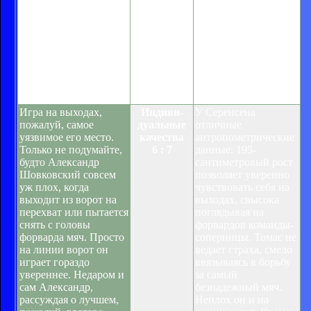
них не в последнюю
результатом матча в
очередь благодаря
Киеве, где гости
показательно-
собираются
образцовым
выиграть, так и в
действиям голкипера
целом итогами
украинская дружина
весенней сессии
взяла архиважные
Датского динамита.
турнирные очки.
Игра на выходах,
Индиви-
У Серенсена
пожалуй, самое
дуальные
отличные
уязвимое его место.
качества
антропометрические
Только не подумайте,
6 : 7
данные: 195-
будто Александр
сантиметровый рост
Шовковский совсем
позволяет уверенно
уж плох, когда
чувствовать себя на
выходит из ворот на
выходах, свысока
перехват или пытается
поглядывая на
снять с головы
форвардов команды-
форварда мяч. Просто
соперницы. Томас не
на линии ворот он
ведает страха, смело
играет гораздо
ввязываясь в борьбу
увереннее. Недаром и
за самый
сам Александр,
безнадежный мяч.
рассуждая о лучшем,
Неплох он и на