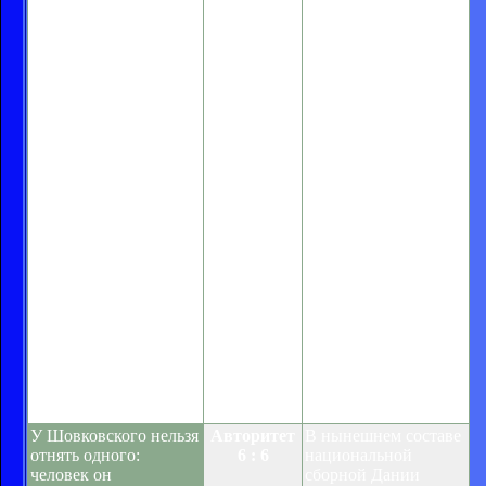
расцвете сил,
штамп,
Шовковский
характеризующий
продолжает учиться
современных
вратарским
датских вратарей:
премудростям. Благо,
наследники
Михаилу Михайлову,
Шмайхеля. Пожалуй,
у которого за плечами
лучшим из этих
около двухсот игр в
самых наследников
чемпионатах СССР,
является именно
сборной и еврокубках,
Серенсен. Возможно,
есть чем поделиться.
в чем-то он даже
превзошел
Шмайхеля. Во
всяком случае,
количество
невынужденных
ошибок у
представителя
английской премьер-
лиги не так велико,
как у позднего
Шмайхеля.
У Шовковского нельзя
Авторитет
В нынешнем составе
отнять одного:
6 : 6
национальной
человек он
сборной Дании