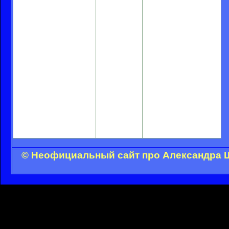
Европы. В составе
сборной Томас
Серенсен принял
участие в
чемпионатах мира и
Европы, отыграв их
практически без
замен, чем выгодно
отличается от
Александра
Шовковского, однако
клубная карьера
украинца
складывается
успешнее.
© Неофициальный сайт про Александра Ш