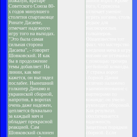
пожалуй, вратаре
линии ворот. Кроме
Советского Союза 80-
того, Серенсена
х годов минувшего
отличает умение
столетия спартаковце
играть ногами, столь
Ринате Дасаеве,
редкое для
отмечает надежную
высокорослых
игру того на выходах.
голкиперов.
"Это была самая
Общеизвестен тот
сильная сторона
факт, что мастерство
Дасаева", - говорит
введения мяча в игру
Шовковский. И как
ногами он оттачивал
бы в продолжение
с помощью тренера
темы добавляет: На
регбийной команды.
линии, как мне
У стража ворот
кажется, он выглядел
сборной Дании
послабее. Нынешний
отлично налажено
голкипер Динамо и
взаимопонимание с
украинской сборной,
партнерами по
напротив, в воротах
команде: он умело
очень даже надежен,
руководит обороной.
цепляется буквально
Как результат,
за каждый мяч и
обеспечивается
обладает прекрасной
надежность
реакцией. Сам
защитных порядков
Шовковский склонен
сборной. Если