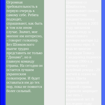
Огромная
сравнения со
требовательность в
Шмайхелем,
первую очередь к
проигрывает своему
самому себе. Ребята
знаменитому
подходят,
предшественнику.
спрашивают, как быть
Астон Вилла в 2003
в том или ином
году заплатила
случае. Значит, мое
Сандерленду за
мнение им интересно,
талантливого
- говорит голкипер.
датского вратаря 3,2
Без Шовковского
миллиона евро. А
нынче трудно
ведь во многом
представить не только
благодаря Томасу
"Динамо", но и
Сандерленд поднялся
главную команду
в конце 1990-х в
страны. На сегодня он
премьер-лигу
остается лучшим
(клубный рекорд - 29
украинским
матчей в сезоне на
голкипером. И будет
ноль). Цвета
оставаться им до тех
национальной
пор, пока не появится
сборной страны
более сильный.
Серенсен защищает
уже пять с
половиной лет. В
последние годы