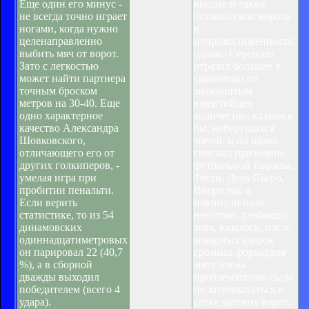
Еще один его минус -
высоте и также
не всегда точно играет
оставил свои ворота
ногами, когда нужно
в
целенаправленно
неприкосновенности,
выбить мяч от ворот.
однако Серенсен
Зато с легкостью
отразил большее в
может найти партнера
сравнении со
точным броском
знаменитым
метров на 30-40. Еще
ювентийцем
одно характерное
количество, казалось
качество Александра
бы, неберущихся
Шовковского,
мячей, и по праву
отличающего его от
снискал признание
других голкиперов, -
футбольной Европы.
умелая игра при
Тотти, Дель Пьеро,
пробитии пенальти.
Виери так и
Если верить
покинули поле
статистике, то из 54
несолоно хлебавши,
динамовских
хотя, казалось, после
одиннадцатиметровых
коварных ударов
он парировал 22 (40,7
грозных форвардов
%), а в сборной
мячу очень
дважды выходил
проблематично было
победителем (всего 4
не затрепыхаться в
удара).
сетке датских ворот.