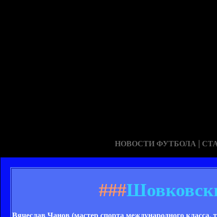
|
НОВОСТИ ФУТБОЛА
СТ
###
Шовковски
Вячеслав Чанов (мастер спорта международного класса,