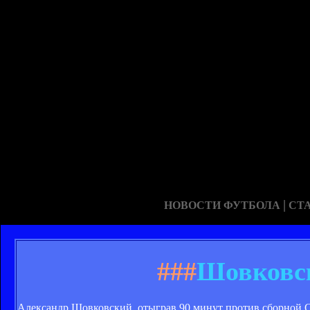
|
НОВОСТИ ФУТБОЛА
СТ
###
Шовковс
Александр Шовковский, отыграв 90 минут против сборной Сл