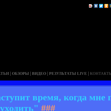
|
|
|
|
АТЬИ
ОБЗОРЫ
ВИДЕО
РЕЗУЛЬТАТЫ LIVE
КОНТАКТ
тупит время, когда мне 
уходить"
###