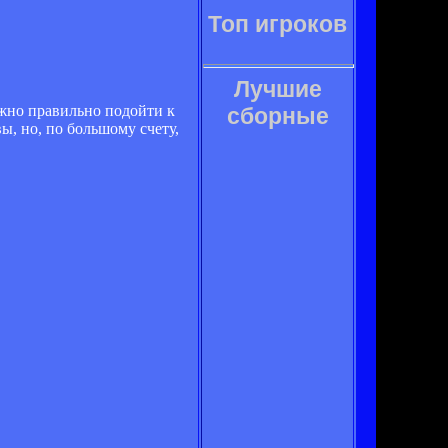
Топ игроков
Лучшие
ажно правильно подойти к
сборные
ы, но, по большому счету,