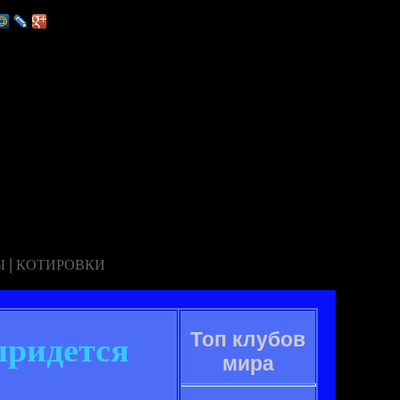
|
Ы
КОТИРОВКИ
Топ клубов
придется
мира