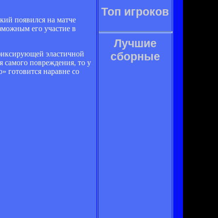
Топ игроков
кий появился на матче
зможным его участие в
Лучшие
в фиксирующей эластичной
сборные
я самого повреждения, то у
о» готовится наравне со