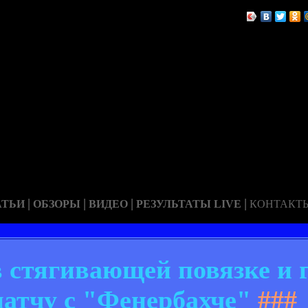
|
|
|
|
АТЬИ
ОБЗОРЫ
ВИДЕО
РЕЗУЛЬТАТЫ LIVE
КОНТАКТ
 стягивающей повязке и г
матчу с "Фенербахче"
###