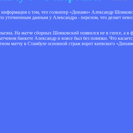
ь информация о том, что голкипер «Динамо» Александр Шовковс
о уточненным данным у Александра - перелом, что делает нево
ерьезна. На матче сборных Шовковский появился не в гипсе, а 
матчевом банкете Александр и вовсе был без повязки. Что касаетс
етном матчу в Стамбуле основной страж ворот киевского «Динам