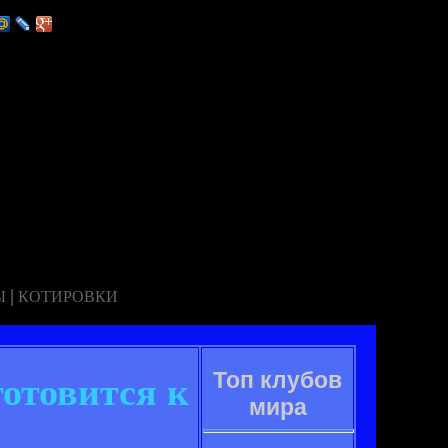
|
Ы
КОТИРОВКИ
Топ клубов
отовится к
мира