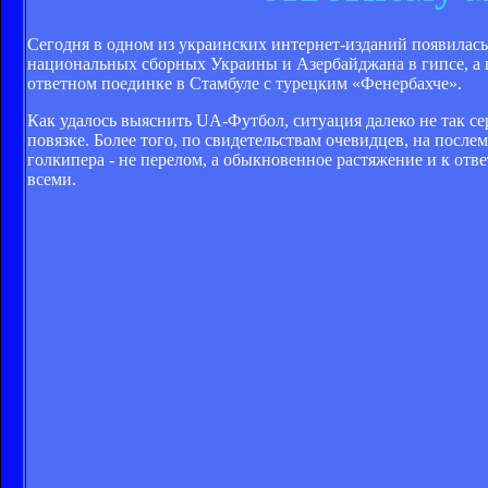
Сегодня в одном из украинских интернет-изданий появилас
национальных сборных Украины и Азербайджана в гипсе, а п
ответном поединке в Стамбуле с турецким «Фенербахче».
Как удалось выяснить UA-Футбол, ситуация далеко не так с
повязке. Более того, по свидетельствам очевидцев, на после
голкипера - не перелом, а обыкновенное растяжение и к отв
всеми.