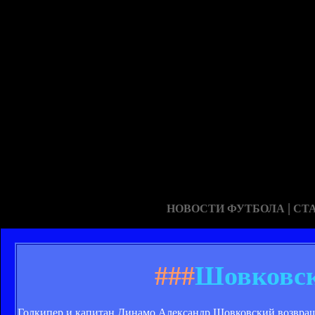
|
НОВОСТИ ФУТБОЛА
СТ
###
Шовковск
Голкипер и капитан Динамо Александр Шовковский возвраща