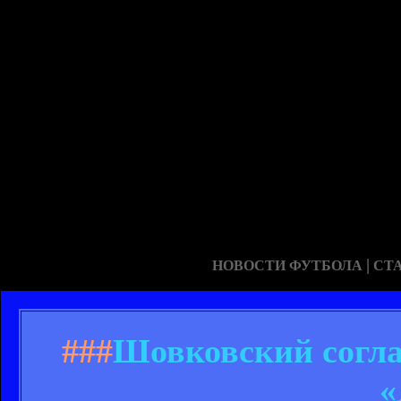
|
НОВОСТИ ФУТБОЛА
СТ
###
Шовковский согла
«