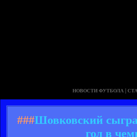
|
НОВОСТИ ФУТБОЛА
СТ
###
Шовковский сыграл
гол в че